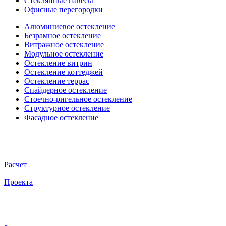
Стеклянные навесы
Офисные перегородки
Алюминиевое остекление
Безрамное остекление
Витражное остекление
Модульное остекление
Остекление витрин
Остекление коттеджей
Остекление террас
Спайдерное остекление
Стоечно-ригельное остекление
Структурное остекление
Фасадное остекление
Расчет
Проекта