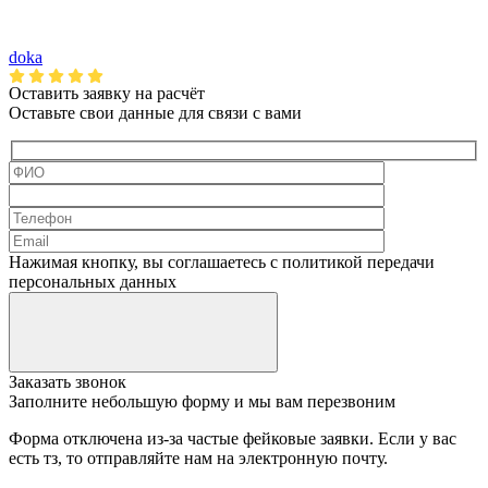
doka
Оставить заявку на
расчёт
Оставьте свои данные для связи с вами
Нажимая кнопку, вы соглашаетесь с политикой передачи
персональных данных
şans
vidobet
vidobet
vidobet
vidobet
casinolevant
casinolevant
casinolevant
vidobet
şans
casinolevant
casino
şans
casino
casino
casino
boostaro
casinolevant
şans
casinolevant
şanscasino
vidobet
vidobet
levant
gorabet
galyabet
gorabet
gorabet
gorabet
vidobet
galyabet
gorabet
gorabet
Заказать звонок
casino
|
|
güncel
giriş
|
|
|
giriş
casino
giriş
şans
casino
levant
şans
şans
|
giriş
casino
giriş
|
|
giriş
casino
|
|
|
|
|
giriş
|
|
Заполните небольшую форму и мы вам перезвоним
|
giriş
|
|
|
|
|
giriş
|
|
|
|
giriş
|
|
|
|
Форма отключена из-за частые фейковые заявки. Если у вас
|
|
|
есть тз, то отправляйте нам на электронную почту.