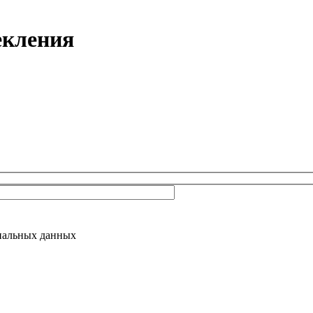
екления
ональных данных